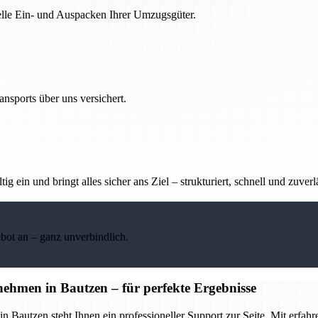
nelle Ein- und Auspacken Ihrer Umzugsgüter.
nsports über uns versichert.
g ein und bringt alles sicher ans Ziel – strukturiert, schnell und zuverl
ebot an – ganz unverbindlich.
hmen in Bautzen – für perfekte Ergebnisse
Bautzen steht Ihnen ein professioneller Support zur Seite. Mit erfa