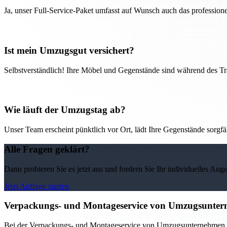
Ja, unser Full-Service-Paket umfasst auf Wunsch auch das professio
Ist mein Umzugsgut versichert?
Selbstverständlich! Ihre Möbel und Gegenstände sind während des Tra
Wie läuft der Umzugstag ab?
Unser Team erscheint pünktlich vor Ort, lädt Ihre Gegenstände sorgfälti
Alle Fragen geklärt?
Dann probieren Sie es jetzt aus und fordern Sie Ihr individuelles Ang
Jetzt Anfrage starten
Verpackungs- und Montageservice von Umzugsunterne
Bei der Verpackungs- und Montageservice von Umzugsunternehmen in 