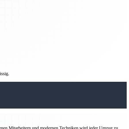
ässig.
hrenen Mitarbeitern und modernen Techniken wird jeder Umzug zu