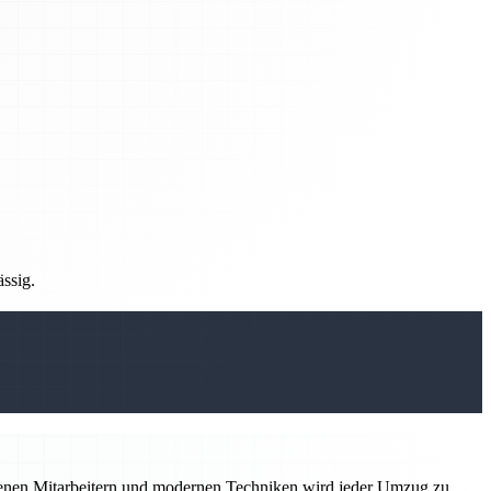
ässig.
hrenen Mitarbeitern und modernen Techniken wird jeder Umzug zu