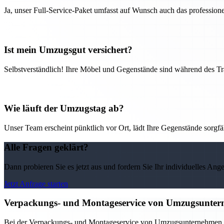
Ja, unser Full-Service-Paket umfasst auf Wunsch auch das professio
Ist mein Umzugsgut versichert?
Selbstverständlich! Ihre Möbel und Gegenstände sind während des Tra
Wie läuft der Umzugstag ab?
Unser Team erscheint pünktlich vor Ort, lädt Ihre Gegenstände sorgfälti
Alle Fragen geklärt?
Dann probieren Sie es jetzt aus und fordern Sie Ihr individuelles Ang
Jetzt Anfrage starten
Verpackungs- und Montageservice von Umzugsunterne
Bei der Verpackungs- und Montageservice von Umzugsunternehmen in 