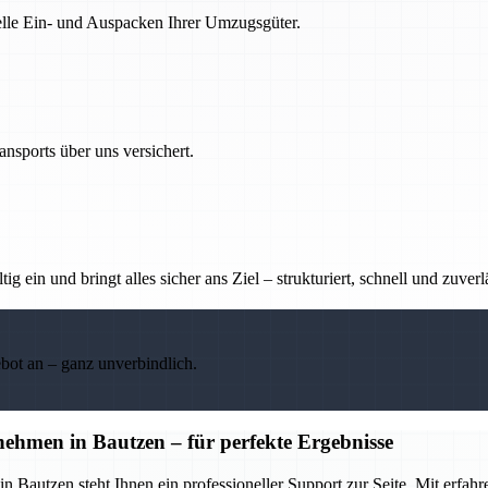
nelle Ein- und Auspacken Ihrer Umzugsgüter.
nsports über uns versichert.
g ein und bringt alles sicher ans Ziel – strukturiert, schnell und zuverl
ebot an – ganz unverbindlich.
hmen in Bautzen – für perfekte Ergebnisse
Bautzen steht Ihnen ein professioneller Support zur Seite. Mit erfa