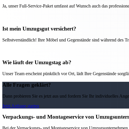
Ja, unser Full-Service-Paket umfasst auf Wunsch auch das professio
Ist mein Umzugsgut versichert?
Selbstverständlich! Ihre Möbel und Gegenstände sind während des Tra
Wie läuft der Umzugstag ab?
Unser Team erscheint pünktlich vor Ort, lädt Ihre Gegenstände sorgfälti
Alle Fragen geklärt?
Dann probieren Sie es jetzt aus und fordern Sie Ihr individuelles Ang
Jetzt Anfrage starten
Verpackungs- und Montageservice von Umzugsunterne
Bei der Verpackungs- und Montageservice von Umzugsunternehmen in 